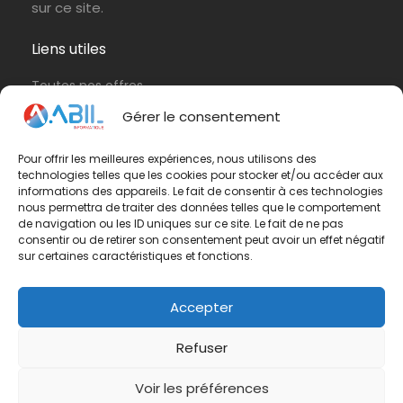
sur ce site.
Liens utiles
Toutes nos offres
Protection de vos données personnelles
Gérer le consentement
Politique de cookies (UE)
Pour offrir les meilleures expériences, nous utilisons des
technologies telles que les cookies pour stocker et/ou accéder aux
Contactez-nous
informations des appareils. Le fait de consentir à ces technologies
nous permettra de traiter des données telles que le comportement
Vous avez une question ? N'hésitez pas à nous
de navigation ou les ID uniques sur ce site. Le fait de ne pas
consentir ou de retirer son consentement peut avoir un effet négatif
contacter
par e-mail
ou par téléphone.
sur certaines caractéristiques et fonctions.
Téléphone :
01 42 65 79 75
Accepter
Refuser
Voir les préférences
© Groupe ABIL. Tous droits réservés