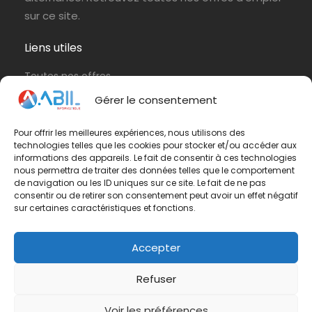
sur ce site.
Liens utiles
Toutes nos offres
Protection de vos données personnelles
Gérer le consentement
Politique de cookies (UE)
Pour offrir les meilleures expériences, nous utilisons des
technologies telles que les cookies pour stocker et/ou accéder aux
Contactez-nous
informations des appareils. Le fait de consentir à ces technologies
nous permettra de traiter des données telles que le comportement
Vous avez une question ? N'hésitez pas à nous
de navigation ou les ID uniques sur ce site. Le fait de ne pas
consentir ou de retirer son consentement peut avoir un effet négatif
contacter
par e-mail
ou par téléphone.
sur certaines caractéristiques et fonctions.
Téléphone :
01 42 65 79 75
Accepter
Refuser
Voir les préférences
© Groupe ABIL. Tous droits réservés