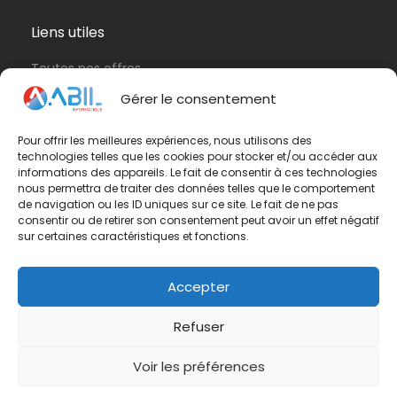
Liens utiles
Toutes nos offres
Protection de vos données personnelles
Gérer le consentement
Politique de cookies (UE)
Pour offrir les meilleures expériences, nous utilisons des
technologies telles que les cookies pour stocker et/ou accéder aux
Contactez-nous
informations des appareils. Le fait de consentir à ces technologies
nous permettra de traiter des données telles que le comportement
Vous avez une question ? N'hésitez pas à nous
de navigation ou les ID uniques sur ce site. Le fait de ne pas
consentir ou de retirer son consentement peut avoir un effet négatif
contacter
par e-mail
ou par téléphone.
sur certaines caractéristiques et fonctions.
Téléphone :
01 42 65 79 75
Accepter
Refuser
Voir les préférences
© Groupe ABIL. Tous droits réservés