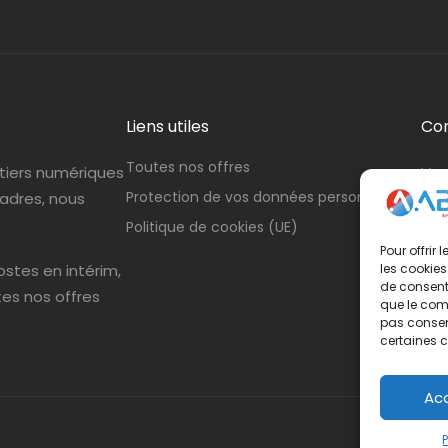
Liens utiles
Co
Toutes nos offres
tiers numériques
Vou
Protection de vos données personnelles
cadres, nous
con
Politique de cookies (UE)
Tél
Pour offrir
stes en intérim,
les cookies
de consenti
tes nos offres
que le comp
pas consent
certaines c
Ac