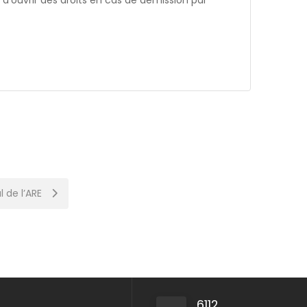
le d’ouvrir des droits en cas de démission par
 de l’ARE
6112