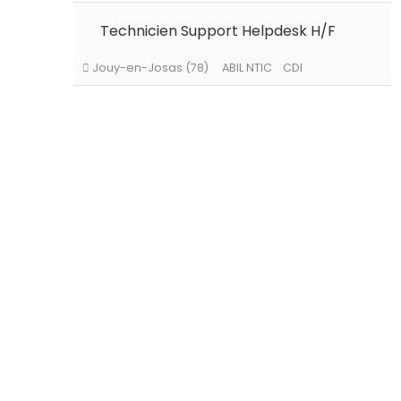
Levallois-Perret (92)
ABIL NTIC
Portage
Technicien Support Helpdesk H/F
Jouy-en-Josas (78)
ABIL NTIC
CDI