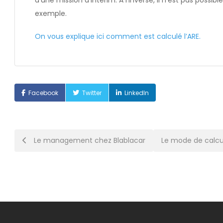
d’une mission d’intérim. A l’inverse, il n’est pas possib
exemple.
On vous explique ici comment est calculé l’ARE.
Facebook
Twitter
LinkedIn
Post
Le management chez Blablacar
Le mode de calcul
navigation