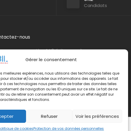
Candidats
ntactez-nous
s avez une question ? N'hésitez pas à nous
tacter
par e-mail
ou par téléphone.
Gérer le consentement
éphone :
01 42 65 79 75
 les meilleures expériences, nous utilisons des technologies telles que
 pour stocker et/ou accéder aux informations des appareils. Le fait
r à ces technologies nous permettra de traiter des données telles
ortement de navigation ou les ID uniques sur ce site. Le fait de ne
ir ou de retirer son consentement peut avoir un effet négatif sur
aractéristiques et fonctions.
cepter
Refuser
Voir les préférences
Politique de cookies
Protection de vos données personnelles