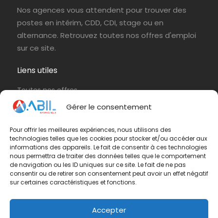
Nos agences vous attendent pour trouver des
postes en intérim, CDD, CDI, stage ou en
alternance. Retrouvez toutes nos offres d'emploi
sur ce site.
Liens utiles
Toutes nos offres
Protection de vos données personnelles
Gérer le consentement
Politique de cookies (UE)
Pour offrir les meilleures expériences, nous utilisons des
technologies telles que les cookies pour stocker et/ou accéder aux
Contactez-nous
informations des appareils. Le fait de consentir à ces technologies
nous permettra de traiter des données telles que le comportement
Vous avez une question ? N'hésitez pas à nous
de navigation ou les ID uniques sur ce site. Le fait de ne pas
consentir ou de retirer son consentement peut avoir un effet négatif
contacter
par e-mail
ou par téléphone.
sur certaines caractéristiques et fonctions.
Téléphone :
01 42 65 79 75
Accepter