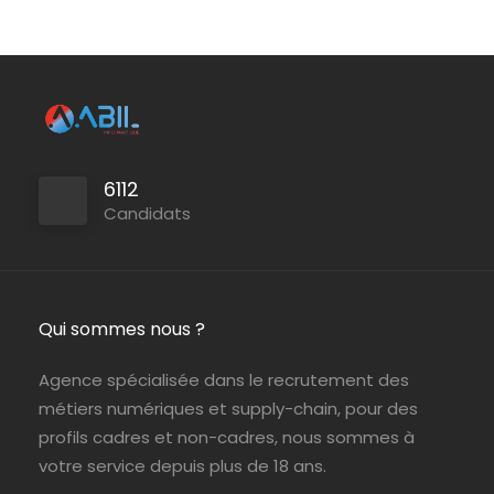
Levallois-Perret (92)
ABIL NTIC
Portage
6112
Candidats
Jouy-en-Josas (78)
ABIL NTIC
CDI
Qui sommes nous ?
Agence spécialisée dans le recrutement des
métiers numériques et supply-chain, pour des
profils cadres et non-cadres, nous sommes à
votre service depuis plus de 18 ans.