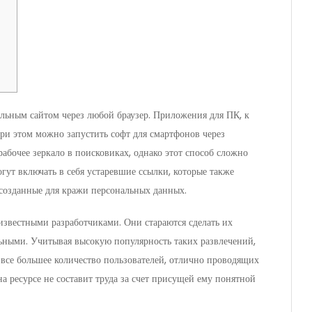
альным сайтом через любой браузер. Приложения для ПК, к
при этом можно запустить софт для смартфонов через
абочее зеркало в поисковиках, однако этот способ сложно
гут включать в себя устаревшие ссылки, которые также
созданные для кражи персональных данных.
известными разработчиками. Они стараются сделать их
льными. Учитывая высокую популярность таких развлечений,
я все большее количество пользователей, отлично проводящих
на ресурсе не составит труда за счет присущей ему понятной