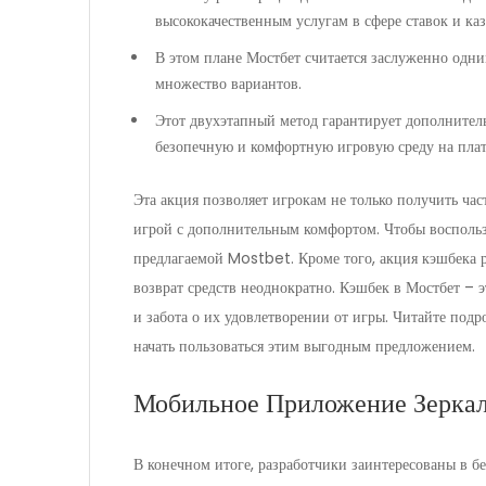
высококачественным услугам в сфере ставок и ка
В этом плане Мостбет считается заслуженно одни
множество вариантов.
Этот двухэтапный метод гарантирует дополнител
безопечную и комфортную игровую среду на пл
Эта акция позволяет игрокам не только получить ча
игрой с дополнительным комфортом. Чтобы воспользо
предлагаемой Mostbet. Кроме того, акция кэшбека ре
возврат средств неоднократно. Кэшбек в Мостбет – э
и забота о их удовлетворении от игры. Читайте подр
начать пользоваться этим выгодным предложением.
Мобильное Приложение Зеркал
В конечном итоге, разработчики заинтересованы в б