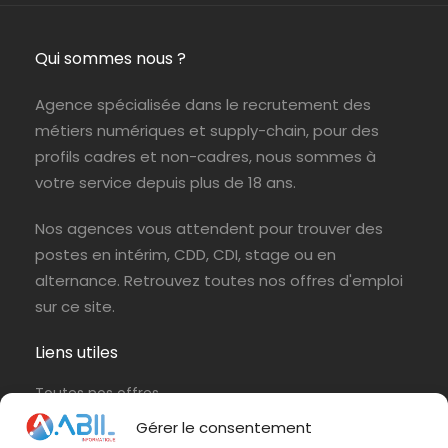
Jouy-en-Josas (78)
ABIL NTIC
CDI
Qui sommes nous ?
Agence spécialisée dans le recrutement des
métiers numériques et supply-chain, pour des
profils cadres et non-cadres, nous sommes à
votre service depuis plus de 18 ans.
Nos agences vous attendent pour trouver des
postes en intérim, CDD, CDI, stage ou en
alternance. Retrouvez toutes nos offres d'emploi
sur ce site.
Liens utiles
Toutes nos offres
Protection de vos données personnelles
Gérer le consentement