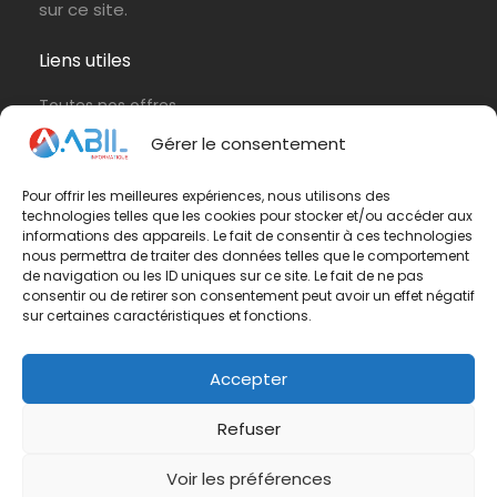
sur ce site.
Liens utiles
Toutes nos offres
Protection de vos données personnelles
Gérer le consentement
Politique de cookies (UE)
Pour offrir les meilleures expériences, nous utilisons des
technologies telles que les cookies pour stocker et/ou accéder aux
Contactez-nous
informations des appareils. Le fait de consentir à ces technologies
nous permettra de traiter des données telles que le comportement
Vous avez une question ? N'hésitez pas à nous
de navigation ou les ID uniques sur ce site. Le fait de ne pas
consentir ou de retirer son consentement peut avoir un effet négatif
contacter
par e-mail
ou par téléphone.
sur certaines caractéristiques et fonctions.
Téléphone :
01 42 65 79 75
Accepter
Refuser
Voir les préférences
© Groupe ABIL. Tous droits réservés